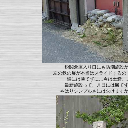
税関倉庫入り口にも防潮施設
左の鉄の扉が本当はスライドするの
錆には勝てずに…今は土嚢。
最新施設って、月日には勝て
やはりシンプルさには欠けます