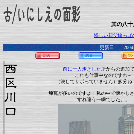
其の八十
怪しい親父輪っぱ
更新日 2004
前に一人歩きした
所からの追加
これも仕事中なのですわ～
（決してサボっていません）多分ね
煉瓦が多いのですよ！私の中で懐かし
すれ違う一瞬でした。。