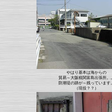
やはり基本は海からの
貿易～大阪税関富島出張所。
防潮堤の跡が～残っています
（現役？？）